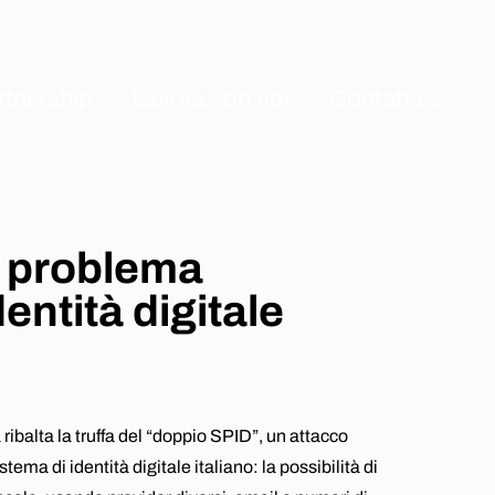
rtnership
Lavora con noi
Contattaci
Explore also
Software Development
 problema
pliance
NIS2
reness
dentità digitale
Webinar ABC-yber
gy
 ribalta la truffa del “doppio SPID”, un attacco
stema di identità digitale italiano: la possibilità di