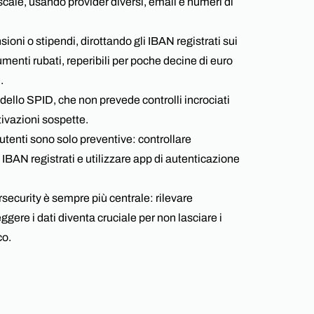
iscale, usando provider diversi, email e numeri di
nsioni o stipendi, dirottando gli IBAN registrati sui
umenti rubati, reperibili per poche decine di euro
.
 dello SPID, che non prevede controlli incrociati
ttivazioni sospette.
utenti sono solo preventive: controllare
 IBAN registrati e utilizzare app di autenticazione
ersecurity è sempre più centrale: rilevare
gere i dati diventa cruciale per non lasciare i
co.