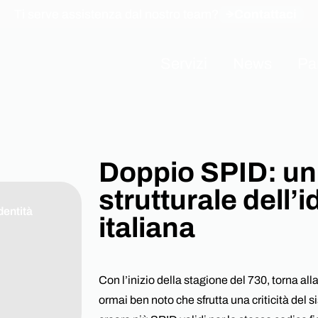
Ti serve assistenza dal nostro team?
Contattaci
Servizi
News
Pa
I nostri Servizi
Cyber Security
Una task force informatica di fiducia,
Doppio SPID: un
Consulting
Com
soluzioni avanzate e un supporto
Assessment
Awa
strutturale dell’i
completo, preparato e reattivo.
dentità
italiana
Industrial Technolo
System Integration
Con l’inizio della stagione del 730, torna alla
ormai ben noto che sfrutta una criticità del si