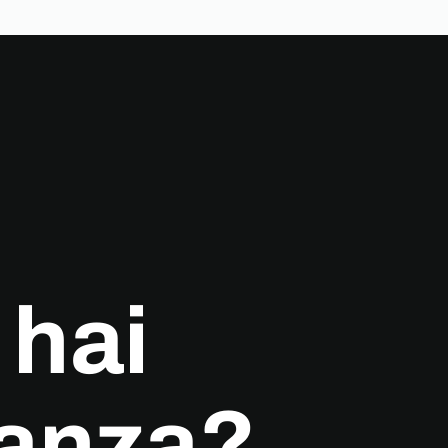
 hai
anza?