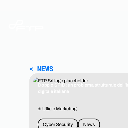
< NEWS
Doppio SPID: un problema strutturale dell’i
digitale italiana
di Ufficio Marketing
Cyber Security
News