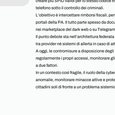
creare più SPID validi per lo stesso codice f
Managed Services
telefono sotto il controllo dei criminali.
L’obiettivo è intercettare rimborsi fiscali, pe
portali della PA. Il tutto parte spesso da doc
nei marketplace del dark web o su Telegram
Il punto debole sta nell’architettura federata
tra provider né sistemi di allerta in caso di a
A oggi, le contromisure a disposizione degli 
regolarmente i propri accessi, monitorare gli
a due fattori.
In un contesto così fragile, il ruolo della cyb
anomalie, monitorare minacce attive e proteg
cittadini soli di fronte a un problema sistemi