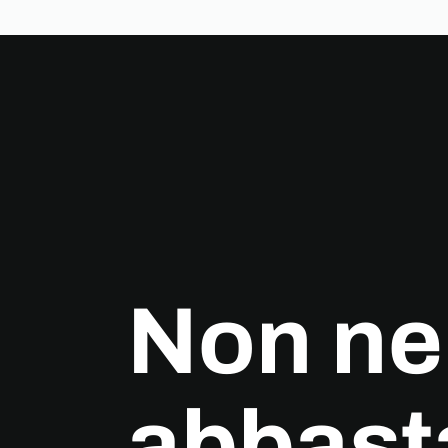
Non ne
abbast