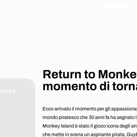
Ti serve assistenza dal nostro team?
Contattaci
Servizi
News
Pa
I nostri Servizi
Cyber Security
Una task force informatica di fiducia,
Return to Monkey 
Consulting
Com
soluzioni avanzate e un supporto
Assessment
Awa
momento di torna
completo, preparato e reattivo.
rnare a
Industrial Technolo
Ecco arrivato il momento per gli appassionat
mondo piratesco che 30 anni fa ha segnato la
System Integration
Monkey Island è stato il gioco icona degli an
che mette in scena un aspirante pirata, Guy