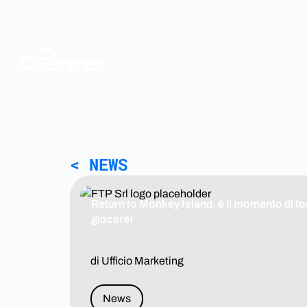
< NEWS
Return to Monkey Island, è il momento di to
giocare!
di Ufficio Marketing
News