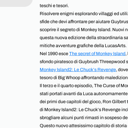
Managed Services
teschi e tesori.
Risolvere enigmi esplorando villaggi ed utiliz
sfide che devi affrontare per aiutare Guybrus
scoprire il segreto di Monkey Island. Nuovi n
questa nuova edizione della straordinaria sa
mitiche avventure grafiche della LucasArts.
Nel 1990 esce
The secret of Monkey Island
,
sfondo piratesco di Guybrush Threepwood s
Monkey Island2: Le Chuck’s Revenge
, dove
tesoro di Big Whoop affrontando maledizioni
Il terzo e il quarto episodio, The Curse of 
stati portati avanti da Luca autonomamente
dei primi due capitoli del gioco, Ron Gilbert
di Monkey Island2: Le Chuck’s Revenge incl
sbrogliare alcuni punti rimasti in sospeso de
Questo nuovo attesissimo capitolo di storia 