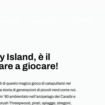
rtnership
Lavora con noi
Contattaci
Explore also
Software Development
Island, è il
pliance
NIS2
reness
re a giocare!
Webinar ABC-yber
gy
i di questo magico gioco di catapultarsi nel
 storia di generazioni di piccoli nerd come noi.
ni ’90 ambientato nell’arcipelago dei Caraibi e
brush Threepwood, pirati, spiagge, stregoni,