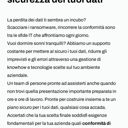
News
Partnership
La perdita dei dati ti sembra un incubo?
Lavora con noi
Scacciare i ransomware, rincorrere la conformità sono
tra le sfide IT che affrontiamo ogni giorno.
Contattaci
Vuoi dormire sonni tranquilli? Abbiamo un supporto
costante per mettere al sicuro i tuoi dati, ridurre gli
imprevisti e gli errori attraverso una gestione di
knowhow e tecnologie scelte sul tuo ambiente
aziendale.
Un team di persone pronte ad assisterti anche quando
non trovi quella presentazione importante preparata in
ore e ore di lavoro. Pronte per costruire insieme a te un
piano sicuro per i tuoi dati, qualsiasi cosa accada.
Accertati che la tua scelta finale soddisfi esigenze
fondamentali per la tua azienda quali
conformità di