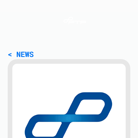
Servizi
< NEWS
Cyber Security
Industrial Technology
System Integration
Managed Services
Software Development
NIS2
Webinar ABC-yber