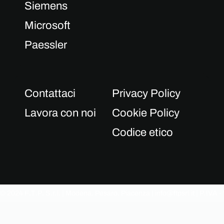
Siemens
Microsoft
Paessler
Contattaci
Privacy Policy
Lavora con noi
Cookie Policy
Codice etico
© 2024 F.T.P. S.r.l. | Modena, Pesaro, Piacenza |
info@ftpsrl.it
| P.IVA 