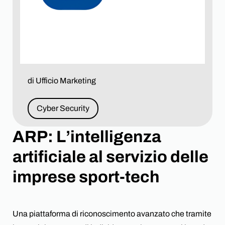
News
Partnership
ARP: L’intelligenza artificiale al servizio delle
Lavora con noi
imprese sport-tech
Contattaci
di Ufficio Marketing
Cyber Security
ARP: L’intelligenza
artificiale al servizio delle
imprese sport-tech
Una piattaforma di riconoscimento avanzato che tramite