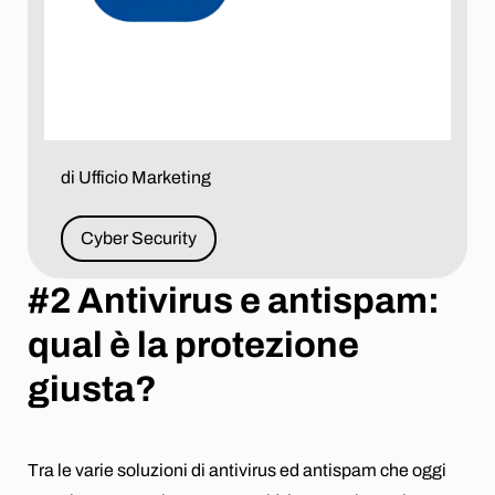
News
Partnership
#2 Antivirus e antispam: qual è la protezione
Lavora con noi
giusta?
Contattaci
di Ufficio Marketing
Cyber Security
#2 Antivirus e antispam:
qual è la protezione
giusta?
Tra le varie soluzioni di antivirus ed antispam che oggi