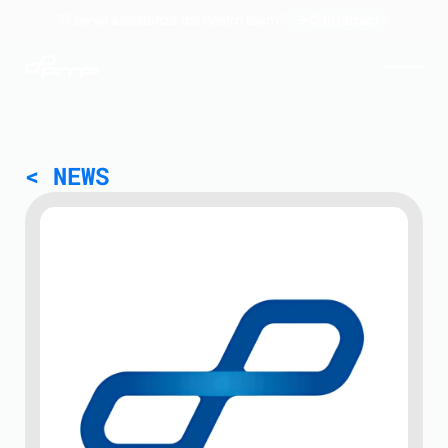
Ti serve assistenza dal nostro team?
Contattaci
Servizi
< NEWS
Cyber Security
Industrial Technology
System Integration
Managed Services
Software Development
NIS2
Webinar ABC-yber